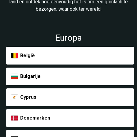
land en ontdek hoe eenvoudig het is om een glimlach te
bezorgen, waar ook ter wereld.
Europa
België
Bulgarije
Cyprus
Denemarken