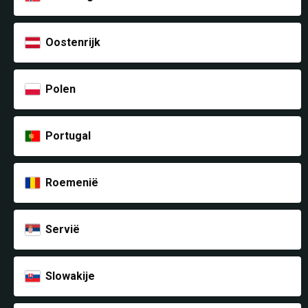
Oostenrijk
Polen
Portugal
Roemenië
Servië
Slowakije